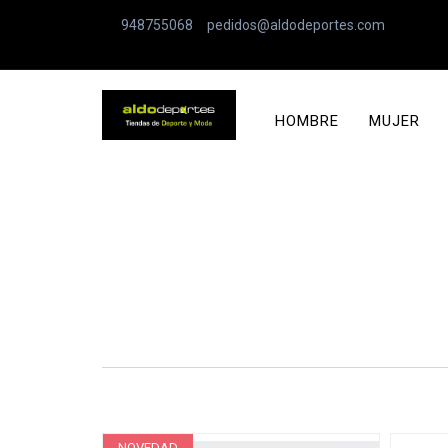
948755068
pedidos@aldodeportes.com
HOMBRE
MUJER
NOVEDAD