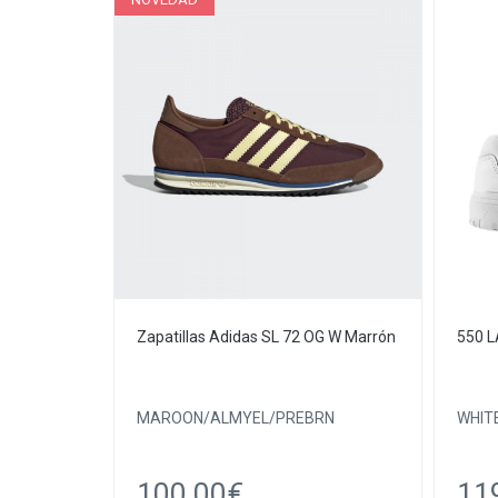
Zapatillas Adidas SL 72 OG W Marrón
550 
MAROON/ALMYEL/PREBRN
WHIT
100.00€
11