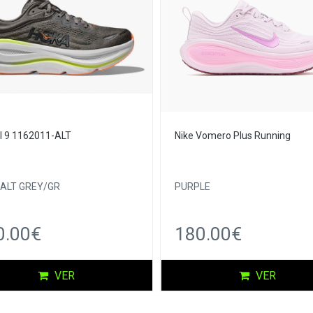
 9 1162011-ALT
Nike Vomero Plus Running
ALT GREY/GR
PURPLE
0.00€
180.00€
VER
VER