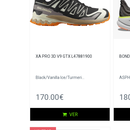
XA PRO 3D V9 GTX L47881900
BONDI
Black/Vanilla Ice/Turmeri...
ASPH
170.00€
18
VER