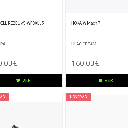
CELL REBEL V5-WFCXLJ5
HOKA W Mach 7
ORA
LILAC CREAM
0.00€
160.00€
VER
VER
DAD
NOVEDAD