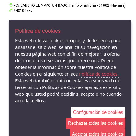
- C/ SANCHO EL MAYOR, 4 BAJO, Pamplona/Iruña - 31002 (Navarra)
948106787
- C/PITILLAS 4, Tafalla - - (Navarra)
-
Política de cookies
- C/GARCIA XIMENEZ 6, Pamplona/Iruña - 31002 (Navarra)
Esta web utiliza cookies propias y de terceros para
948572269
analizar el sitio web, se analiza su navegación en
nuestra página web con el fin de mejorar la oferta
- PASEO ERETA 3, TAFALLA - 31300 (Navarra)
de productos o servicios que ofrecemos. Puede
948755068
obtener la información sobre nuestra Política de
Cookies en el siguiente enlace
Política de cookies.
Esta web también contiene enlaces a sitios web de
terceros con Políticas de Cookies ajenas a este sitio
web que usted podrá decidir si acepta o no cuando
acceda a ellos.
Configuración de cookies
Rechazar todas las cookies
Aceptar todas las cookies